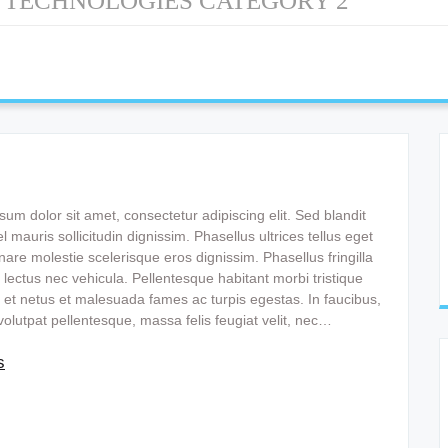
TECHNOLOGIES CATEGORY 2
:
um dolor sit amet, consectetur adipiscing elit. Sed blandit
 mauris sollicitudin dignissim. Phasellus ultrices tellus eget
are molestie scelerisque eros dignissim. Phasellus fringilla
 lectus nec vehicula. Pellentesque habitant morbi tristique
 et netus et malesuada fames ac turpis egestas. In faucibus,
volutpat pellentesque, massa felis feugiat velit, nec…
s