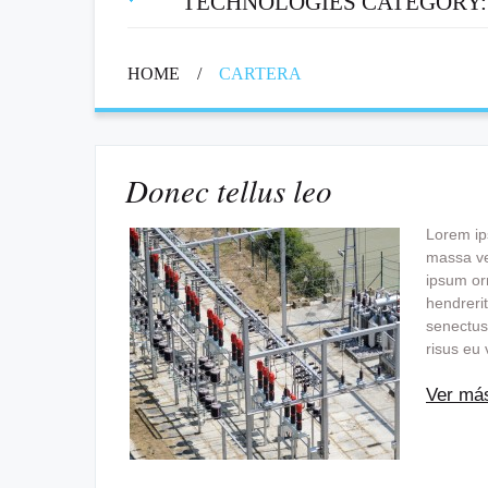
TECHNOLOGIES CATEGORY
HOME
/
CARTERA
Donec tellus leo
Lorem ips
massa vel
ipsum orn
hendrerit
senectus
risus eu 
Ver má